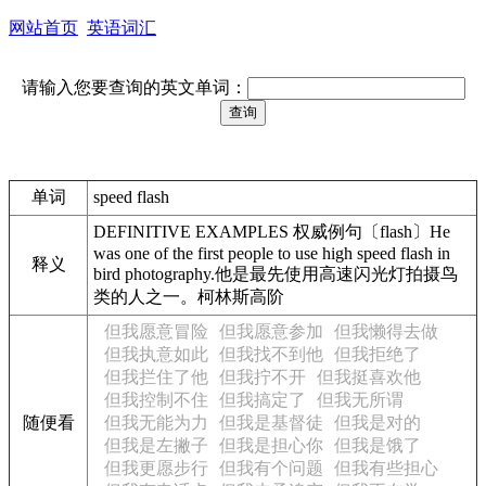
网站首页
英语词汇
请输入您要查询的英文单词：
单词
speed flash
DEFINITIVE EXAMPLES 权威例句〔flash〕He
was one of the first people to use high speed flash in
释义
bird photography.他是最先使用高速闪光灯拍摄鸟
类的人之一。柯林斯高阶
但我愿意冒险
但我愿意参加
但我懒得去做
但我执意如此
但我找不到他
但我拒绝了
但我拦住了他
但我拧不开
但我挺喜欢他
但我控制不住
但我搞定了
但我无所谓
随便看
但我无能为力
但我是基督徒
但我是对的
但我是左撇子
但我是担心你
但我是饿了
但我更愿步行
但我有个问题
但我有些担心