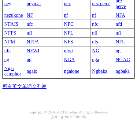
nez
ney
neymar
nez
nez perce
perce
nezukone
NF
nf
nf
NFA
NFAIS
nfc
NFC
nfc
nfd
NFFS
nfl
NFL
nfl
nfl
NFM
NFPA
NFS
nfs
NFU
nfu
NFWI
nfwi
NG
ng
ng
ng
NGA
nga
NGAC
Ngai
ngaio
ngaione
Ngbaka
ngbaka
camphor
所有英文单词全列表
Copyright © 2004-2023 Ddxd.net All Rights Reserved
京ICP备2021023879号