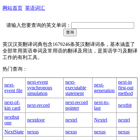
网站首页
英语词汇
请输入您要查询的英文单词：
英汉汉英翻译词典包含1679246条英汉翻译词条，基本涵盖了
全部常用英语单词及常用语的翻译及用法，是英语学习及翻译
工作的有利工具。
热门查询：
next-event
next-
next-in
next-
next-
synchronous
executable
first-out
event file
generation
simulation
statement
method
next-of-
next-record
next-to-
next-record
nextbit
kin card
pointer
last
nextbut
nextdoor
nextel
Nextel
nextel
one
NextState
nexus
nexus
nexus
nexus