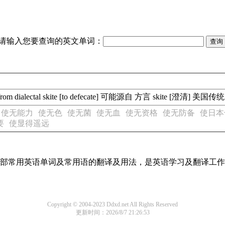
请输入您要查询的英文单词：
 dialectal skite [to defecate] 可能源自 方言 skite [澄清] 美国传统
使无能力
使无色
使无菌
使无血
使无资格
使无防备
使日本
要
使显得遥远
了全部常用英语单词及常用语的翻译及用法，是英语学习及翻译工
Copyright © 2004-2023 Ddxd.net All Rights Reserved
更新时间：2026/8/7 21:26:53