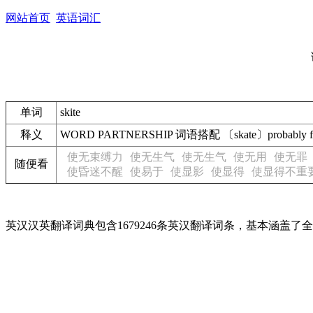
网站首页
英语词汇
单词
skite
释义
WORD PARTNERSHIP 词语搭配 〔skate〕probably from
使无束缚力
使无生气
使无生气
使无用
使无罪
随便看
使昏迷不醒
使易于
使显影
使显得
使显得不重
英汉汉英翻译词典包含1679246条英汉翻译词条，基本涵盖