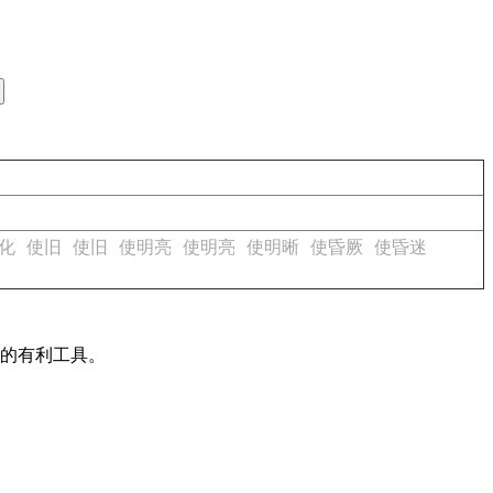
化
使旧
使旧
使明亮
使明亮
使明晰
使昏厥
使昏迷
作的有利工具。