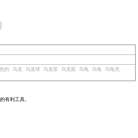
色的
乌龙
乌龙球
乌龙茶
乌龙面
乌龟
乌龟
乌龟壳
作的有利工具。