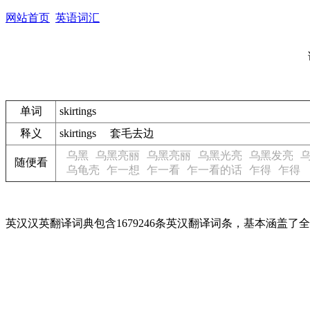
网站首页
英语词汇
单词
skirtings
释义
skirtings 套毛去边
乌黑
乌黑亮丽
乌黑亮丽
乌黑光亮
乌黑发亮
随便看
乌龟壳
乍一想
乍一看
乍一看的话
乍得
乍得
英汉汉英翻译词典包含1679246条英汉翻译词条，基本涵盖