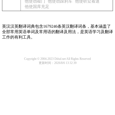
他使劲敲门
他使劲踩刹车
他使听众着迷
他使国库充足
英汉汉英翻译词典包含1679246条英汉翻译词条，基本涵盖了
全部常用英语单词及常用语的翻译及用法，是英语学习及翻译
工作的有利工具。
Copyright © 2004-2023 Ddxd.net All Rights Reserved
更新时间：2026/8/6 13:32:39