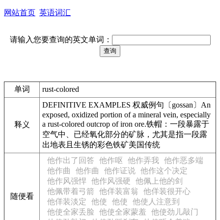
网站首页
英语词汇
请输入您要查询的英文单词：
单词
rust-colored
DEFINITIVE EXAMPLES 权威例句〔gossan〕An
exposed, oxidized portion of a mineral vein, especially
a rust-colored outcrop of iron ore.铁帽：一段暴露于
释义
空气中、已经氧化部分的矿脉，尤其是指一段露
出地表且生锈的彩色铁矿美国传统
他作出了回答
他作呕
他作弄我
他作恶多端
他作曲
他作曲
他作证说
他作这个决定
他作风强悍
他作风强硬
他佩上他的剑
他佩带着弓箭
他佯装富翁
他佯装很开心
随便看
他佯装淡定
他使
他使
他使人注意到
他使全家丢脸
他使全家蒙羞
他使劲儿敲门