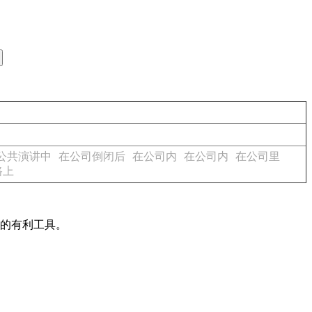
公共演讲中
在公司倒闭后
在公司内
在公司内
在公司里
路上
作的有利工具。