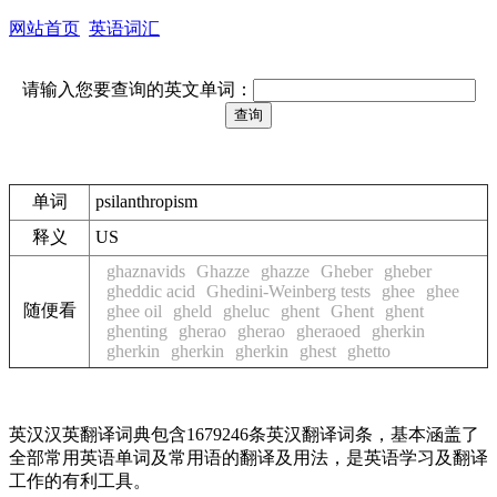
网站首页
英语词汇
请输入您要查询的英文单词：
单词
psilanthropism
释义
US
ghaznavids
Ghazze
ghazze
Gheber
gheber
gheddic acid
Ghedini-Weinberg tests
ghee
ghee
随便看
ghee oil
gheld
gheluc
ghent
Ghent
ghent
ghenting
gherao
gherao
gheraoed
gherkin
gherkin
gherkin
gherkin
ghest
ghetto
英汉汉英翻译词典包含1679246条英汉翻译词条，基本涵盖了
全部常用英语单词及常用语的翻译及用法，是英语学习及翻译
工作的有利工具。