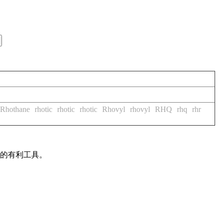
Rhothane
rhotic
rhotic
rhotic
Rhovyl
rhovyl
RHQ
rhq
rhr
作的有利工具。