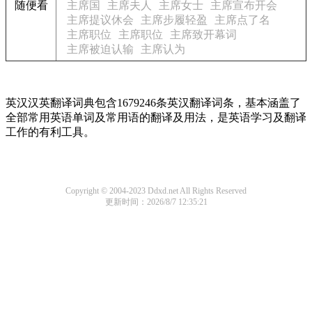
随便看
主席国
主席夫人
主席女士
主席宣布开会
主席提议休会
主席步履轻盈
主席点了名
主席职位
主席职位
主席致开幕词
主席被迫认输
主席认为
英汉汉英翻译词典包含1679246条英汉翻译词条，基本涵盖了
全部常用英语单词及常用语的翻译及用法，是英语学习及翻译
工作的有利工具。
Copyright © 2004-2023 Ddxd.net All Rights Reserved
更新时间：2026/8/7 12:35:21