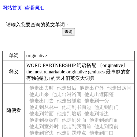
网站首页
英语词汇
请输入您要查询的英文单词：
单词
originative
WORD PARTNERSHIP 词语搭配 〔originative〕
释义
the most remarkable originative geniuses 最卓越的富
有独创能力的天才们英汉大词典
他走出去时
他走出后
他走出户外
他走出房间
他走出来
他走出淋浴间
他走出遮阳篷
他走出门去
他走出隧道
他走到一旁
他走到丛林中
他走到书橱边
他走到前门
随便看
他走到前面
他走到墙后
他走到墙边
他走到壁橱前
他走到外面
他走到她前面
他走到室外时
他走到我面前
他走到窗前
他走到窗边
他走到罚球点
他走到门口