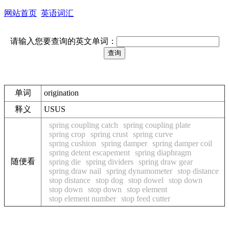
网站首页
英语词汇
请输入您要查询的英文单词：
单词
origination
释义
USUS
spring coupling catch
spring coupling plate
spring crop
spring crust
spring curve
spring cushion
spring damper
spring damper coil
spring detent escapement
spring diaphragm
随便看
spring die
spring dividers
spring draw gear
spring draw nail
spring dynamometer
stop distance
stop distance
stop dog
stop dowel
stop down
stop down
stop down
stop element
stop element number
stop feed cutter