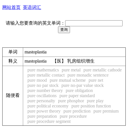
网站首页
英语词汇
请输入您要查询的英文单词：
单词
mastoplastia
释义
mastoplastia 【医】 乳房组织增生
pure mathematics
pure metal
pure metallic cathode
pure metallic contact
pure monadic sentence
pure mood
pure mutual scheme
pure net
pure no par stock
pure no-par value stock
pure number theory
pure obligation
随便看
pure oscillations
pure paper standard
pure personalty
pure phosphor
pure play
pure political economy
pure position function
pure power theory
pure prediction
pure premium
pure preparation
pure procedure
pure procedure segment