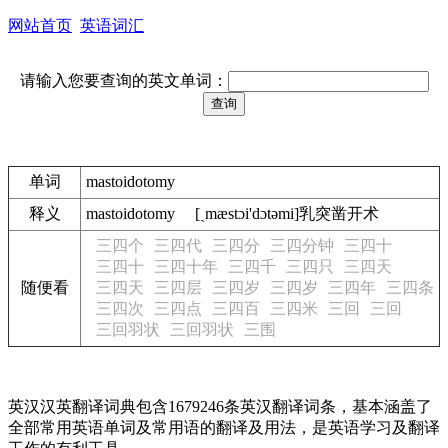
网站首页
英语词汇
请输入您要查询的英文单词：
单词
mastoidotomy
释义
mastoidotomy [ˏmæstɔi'dɔtәmi]乳突凿开术
三四个
三四代
三四分
三四分钟
三四十
三四十
三四十年
三四千
三四只
三四天
随便看
三四天
三四层
三四岁
三四岁
三四年
三四条
三四次
三四点
三四百
三四米
三回
三回
三回羽状
三回羽状
三围
英汉汉英翻译词典包含1679246条英汉翻译词条，基本涵盖了
全部常用英语单词及常用语的翻译及用法，是英语学习及翻译