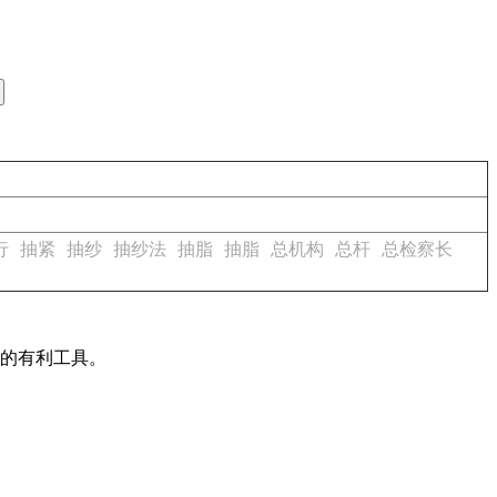
行
抽紧
抽纱
抽纱法
抽脂
抽脂
总机构
总杆
总检察长
作的有利工具。