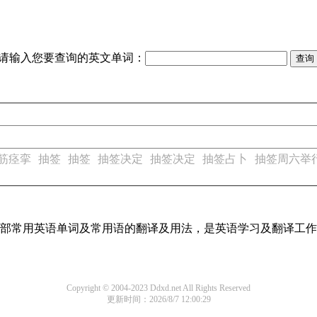
请输入您要查询的英文单词：
筋痉挛
抽签
抽签
抽签决定
抽签决定
抽签占卜
抽签周六举
了全部常用英语单词及常用语的翻译及用法，是英语学习及翻译工
Copyright © 2004-2023 Ddxd.net All Rights Reserved
更新时间：2026/8/7 12:00:29