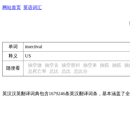
网站首页
英语词汇
单词
insectival
释义
US
抽空做
抽空去
抽空密封
抽空来
抽筋
抽筋
抽
随便看
总死亡率
总比
总比
总比分
英汉汉英翻译词典包含1679246条英汉翻译词条，基本涵盖