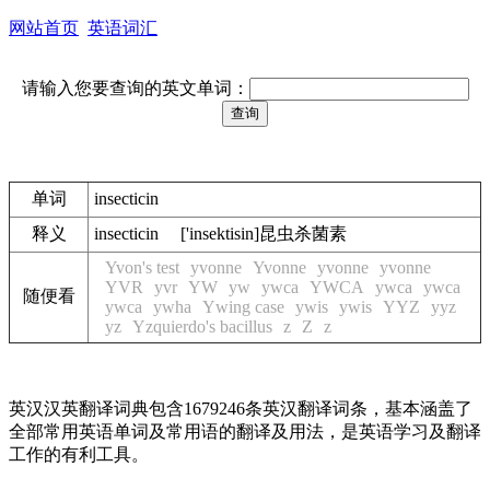
网站首页
英语词汇
请输入您要查询的英文单词：
单词
insecticin
释义
insecticin ['insektisin]昆虫杀菌素
Yvon's test
yvonne
Yvonne
yvonne
yvonne
YVR
yvr
YW
yw
ywca
YWCA
ywca
ywca
随便看
ywca
ywha
Ywing case
ywis
ywis
YYZ
yyz
yz
Yzquierdo's bacillus
z
Z
z
英汉汉英翻译词典包含1679246条英汉翻译词条，基本涵盖了
全部常用英语单词及常用语的翻译及用法，是英语学习及翻译
工作的有利工具。