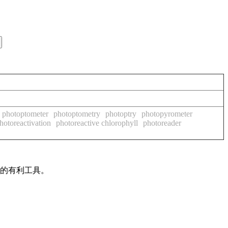
photoptometer
photoptometry
photoptry
photopyrometer
hotoreactivation
photoreactive chlorophyll
photoreader
作的有利工具。