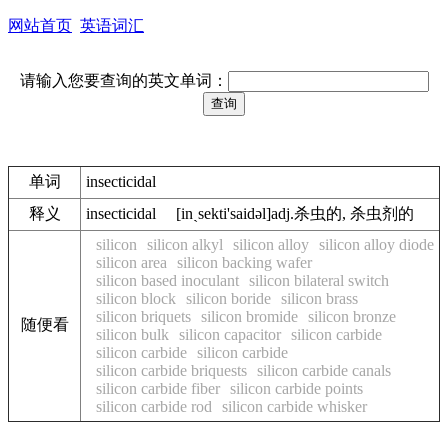
网站首页
英语词汇
请输入您要查询的英文单词：
单词
insecticidal
释义
insecticidal [inˏsekti'saidәl]adj.杀虫的, 杀虫剂的
silicon
silicon alkyl
silicon alloy
silicon alloy diode
silicon area
silicon backing wafer
silicon based inoculant
silicon bilateral switch
silicon block
silicon boride
silicon brass
silicon briquets
silicon bromide
silicon bronze
随便看
silicon bulk
silicon capacitor
silicon carbide
silicon carbide
silicon carbide
silicon carbide briquests
silicon carbide canals
silicon carbide fiber
silicon carbide points
silicon carbide rod
silicon carbide whisker