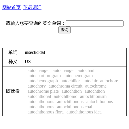
网站首页
英语词汇
请输入您要查询的英文单词：
单词
insecticidal
释义
US
autochanger
autochanger
autochart
autochart program
autochemogram
autochemograph
autochiller
autochir
autochore
autochory
autochroma circuit
autochrome
随便看
autochrome plate
autochthon
autochthon
autochthonal
autochthonic
autochthonism
autochthonous
autochthonous
autochthonous
autochthonous
autochthonous coal
autochthonous flora
autochthonous idea