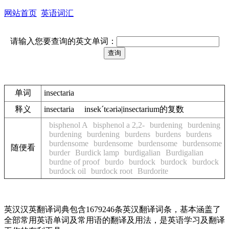
网站首页
英语词汇
请输入您要查询的英文单词：
单词
insectaria
释义
insectaria insekˊtєәriә|insectarium的复数
bisphenol A
bisphenol a 2,2-
burdening
burdening
burdening
burdening
burdens
burdens
burdens
burdensome
burdensome
burdensome
burdensome
随便看
burder
Burdick lamp
burdigalian
Burdigalian
burdne of proof
burdo
burdock
burdock
burdock
burdock oil
burdock root
Burdorite
英汉汉英翻译词典包含1679246条英汉翻译词条，基本涵盖了
全部常用英语单词及常用语的翻译及用法，是英语学习及翻译