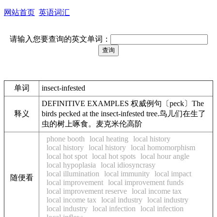
网站首页
英语词汇
请输入您要查询的英文单词：
单词
insect-infested
DEFINITIVE EXAMPLES 权威例句〔peck〕The
释义
birds pecked at the insect-infested tree.鸟儿们在生了
虫的树上啄食。麦克米伦高阶
phone booth
local heating
local history
local history
local history
local homomorphism
local hot spot
local hot spots
local hour angle
local hypoplasia
local idiosyncrasy
local illumination
local immunity
local impact
随便看
local improvement
local improvement funds
local improvement reserve
local income tax
local income tax
local industry
local industry
local industry
local infection
local infection