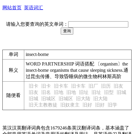
网站首页
英语词汇
请输入您要查询的英文单词：
单词
insect-borne
WORD PARTNERSHIP 词语搭配 〔organism〕the
释义
insect-borne organisms that cause sleeping sickness.通
过昆虫传播、导致昏睡病的微生物柯林斯高阶
旧卡
旧卡
旧卡车
旧卡车
旧厂
旧历
旧友
旧友
旧名
旧地
旧地
旧址
旧址
旧型
旧城
随便看
旧城
旧城区
旧城区
旧大陆
旧大陆
旧天主教教徒
旧奴隶主
旧好
旧好
旧学
英汉汉英翻译词典包含1679246条英汉翻译词条，基本涵盖了