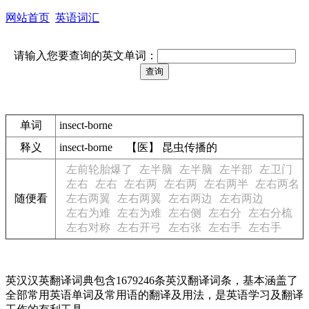
网站首页
英语词汇
请输入您要查询的英文单词：
单词
insect-borne
释义
insect-borne 【医】 昆虫传播的
左前轮胎爆了
左半脑
左半脑
左半部
左卫门
左右
左右
左右两
左右两
左右两半
左右两名
随便看
左右两翼
左右两翼
左右两边
左右两边
左右为难
左右为难
左右侧
左右分
左右分梳
左右对称
左右开弓
左右张
左右手
左右手
英汉汉英翻译词典包含1679246条英汉翻译词条，基本涵盖了
全部常用英语单词及常用语的翻译及用法，是英语学习及翻译