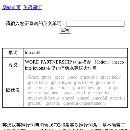
网站首页
英语词汇
请输入您要查询的英文单词：
单词
insect-bite
WORD PARTNERSHIP 词语搭配 〔lotion〕insect-
释义
bite lotions 虫咬止痒药水英汉大词典
Grace
grace
grace
grace
grace cup
grace kelly
grace kelly
grace login
grace note
grace note
grace note
grace notes
grace notes
grace of god
随便看
grace of payment
grace period
grace period
grace-and-favour
graced
graced
graceful
graceful
graceful
graceful
graceful degeneratiaon
英汉汉英翻译词典包含1679246条英汉翻译词条，基本涵盖了