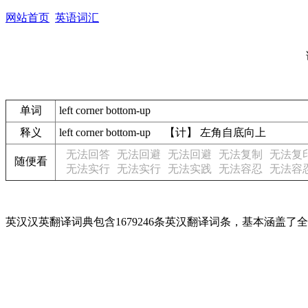
网站首页
英语词汇
单词
left corner bottom-up
释义
left corner bottom-up 【计】 左角自底向上
无法回答
无法回避
无法回避
无法复制
无法复
随便看
无法实行
无法实行
无法实践
无法容忍
无法容
英汉汉英翻译词典包含1679246条英汉翻译词条，基本涵盖