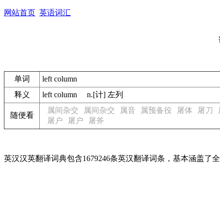
网站首页
英语词汇
单词
left column
释义
left column n.[计] 左列
属间杂交
属间杂交
属音
属预备役
屠体
屠刀
随便看
屠户
屠户
屠斧
英汉汉英翻译词典包含1679246条英汉翻译词条，基本涵盖