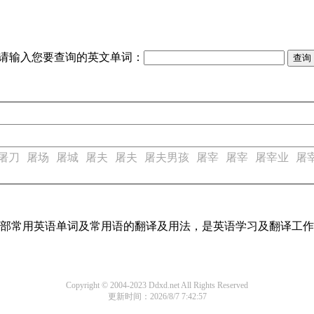
请输入您要查询的英文单词：
屠刀
屠场
屠城
屠夫
屠夫
屠夫男孩
屠宰
屠宰
屠宰业
屠
了全部常用英语单词及常用语的翻译及用法，是英语学习及翻译工
Copyright © 2004-2023 Ddxd.net All Rights Reserved
更新时间：2026/8/7 7:42:57