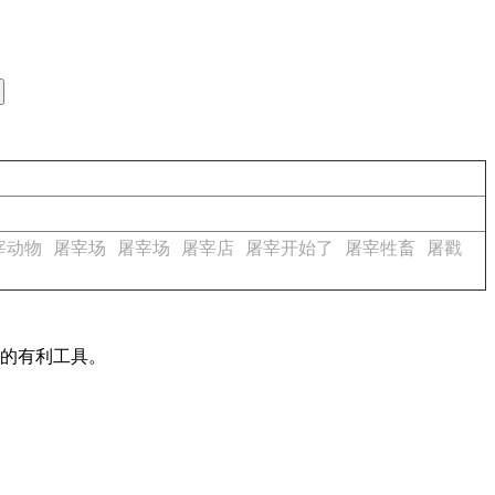
宰动物
屠宰场
屠宰场
屠宰店
屠宰开始了
屠宰牲畜
屠戳
作的有利工具。