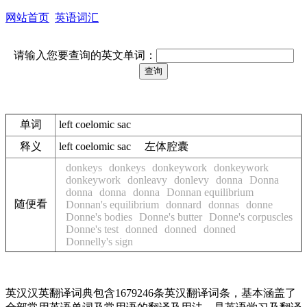
网站首页
英语词汇
请输入您要查询的英文单词：
单词
left coelomic sac
释义
left coelomic sac 左体腔囊
donkeys
donkeys
donkeywork
donkeywork
donkeywork
donleavy
donlevy
donna
Donna
donna
donna
donna
Donnan equilibrium
随便看
Donnan's equilibrium
donnard
donnas
donne
Donne's bodies
Donne's butter
Donne's corpuscles
Donne's test
donned
donned
donned
Donnelly's sign
英汉汉英翻译词典包含1679246条英汉翻译词条，基本涵盖了