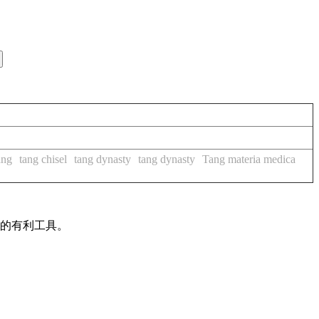
ang
tang chisel
tang dynasty
tang dynasty
Tang materia medica
作的有利工具。