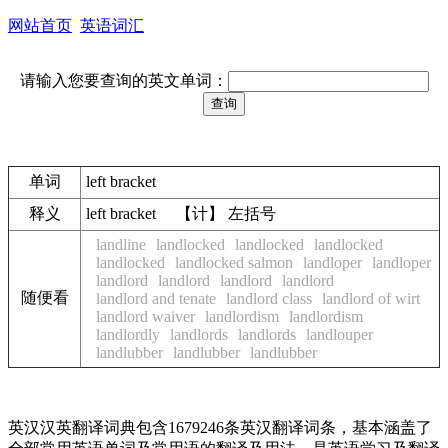
网站首页
英语词汇
请输入您要查询的英文单词：
单词
left bracket
释义
left bracket 【计】 左括号
landline
landlocked
landlocked
landlocked
landlocked
landlocked salmon
landloper
landloper
landlord
landlord
landlord
landlord
随便看
landlord and tenate
landlord class
landlord of wirt
landlord waiver
landlordism
landlordism
landlordly
landlords
landlords
landlouper
landlubber
landlubber
landlubber
英汉汉英翻译词典包含1679246条英汉翻译词条，基本涵盖了