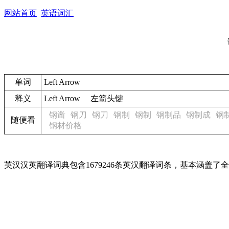
网站首页
英语词汇
单词
Left Arrow
释义
Left Arrow 左箭头键
钢凿
钢刀
钢刀
钢制
钢制
钢制品
钢制成
钢
随便看
钢材价格
英汉汉英翻译词典包含1679246条英汉翻译词条，基本涵盖