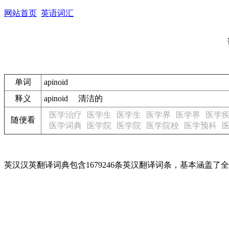
网站首页
英语词汇
单词
apinoid
释义
apinoid 清洁的
医学治疗
医学生
医学生
医学界
医学界
医学
随便看
医学词典
医学院
医学院
医学院校
医学预科
英汉汉英翻译词典包含1679246条英汉翻译词条，基本涵盖