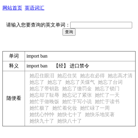
网站首页
英语词汇
请输入您要查询的英文单词：
单词
import ban
释义
import ban 【经】 进口禁令
她忍住眼泪
她忍住笑
她志在必得
她志高才清
她忘了
她忘了
她忘了关煤气
她忘了台词
她忘了带钥匙
她忘了缴罚金
她忘了锁门
她忘却了耻辱
她忘记了紧张
她忙了一天
随便看
她忙于做晚饭
她忙于写小说
她忙于读书
她忙极了
她忙着化妆
她忙碌了一周
她忧心忡忡
她快七十了
她快乐地笑著
她快九十了
她快八十了