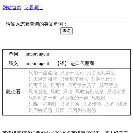
网站首页
英语词汇
请输入您要查询的英文单词：
单词
import agent
释义
import agent 【经】 进口代理商
只加一点点油
只卖十九元
只占地几英里
只去逛逛商店
只受到了警告
只叫他比尔
只可干洗
只可惜
只可惜太贵了
只可意会
随便看
只可意会
只吃
只吃
只吃有机蔬菜
只吃水果
只听呼的一声
只听咣的一声
只吹出
只喝一杯咖啡
只喝了汤
只喝烈酒
只喝瓶装水
只回答问题
只因
只因为被激怒