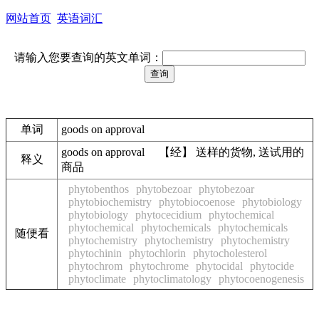
网站首页
英语词汇
请输入您要查询的英文单词：
单词
goods on approval
goods on approval 【经】 送样的货物, 送试用的
释义
商品
phytobenthos
phytobezoar
phytobezoar
phytobiochemistry
phytobiocoenose
phytobiology
phytobiology
phytocecidium
phytochemical
phytochemical
phytochemicals
phytochemicals
随便看
phytochemistry
phytochemistry
phytochemistry
phytochinin
phytochlorin
phytocholesterol
phytochrom
phytochrome
phytocidal
phytocide
phytoclimate
phytoclimatology
phytocoenogenesis