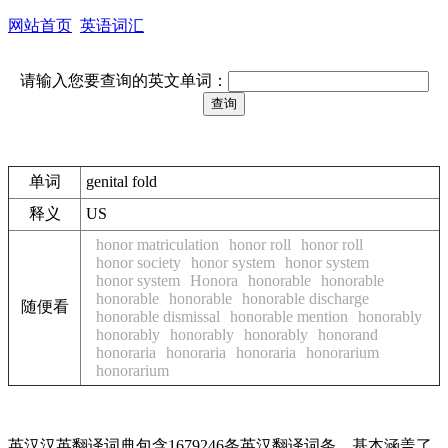
网站首页
英语词汇
请输入您要查询的英文单词：
单词
genital fold
释义
US
honor matriculation
honor roll
honor roll
honor society
honor system
honor system
honor system
Honora
honorable
honorable
honorable
honorable
honorable discharge
随便看
honorable dismissal
honorable mention
honorably
honorably
honorably
honorably
honorand
honoraria
honoraria
honoraria
honorarium
honorarium
英汉汉英翻译词典包含1679246条英汉翻译词条，基本涵盖了