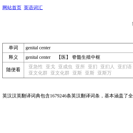
网站首页
英语词汇
单词
genital center
释义
genital center 【医】 脊髓生殖中枢
亚急性
亚戈
亚成虫
亚所
亚扪
亚扪人
亚扪语
随便看
亚文化群
亚文化群
亚斯
亚斯
亚斯万
英汉汉英翻译词典包含1679246条英汉翻译词条，基本涵盖