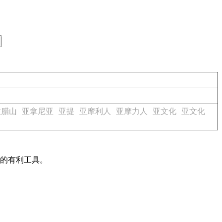
拉腊山
亚拿尼亚
亚提
亚摩利人
亚摩力人
亚文化
亚文化
作的有利工具。