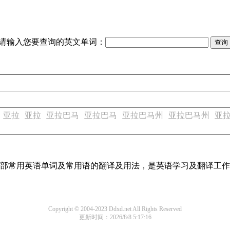
请输入您要查询的英文单词：
亚拉
亚拉
亚拉巴马
亚拉巴马
亚拉巴马州
亚拉巴马州
亚
了全部常用英语单词及常用语的翻译及用法，是英语学习及翻译工
Copyright © 2004-2023 Ddxd.net All Rights Reserved
更新时间：2026/8/8 5:17:16