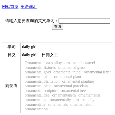
网站首页
英语词汇
请输入您要查询的英文单词：
单词
daily girl
释义
daily girl 日佣女工
Ornamental brass alloy
ornamental enamel
ornamental fixtures
ornamental glass
ornamental gold
ornamental initial
ornamental letter
ornamental plant
ornamental plant
ornamental plantation
ornamental planting
随便看
ornamental plate
ornamental porcelain
ornamental sculpture
ornamental tree
ornamental tree
ornamentalism
ornamentalist
ornamentalize
ornamentally
ornamentally
ornamentally
ornamentals
ornamentation
ornamentation