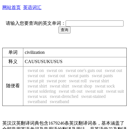
网站首页
英语词汇
请输入您要查询的英文单词：
单词
civilization
释义
CAUSUSUKUSUS
sweat on
sweat on
sweat one's guts out
sweat out
sweat out
sweat out
sweat pants
sweat pants
sweat pit
sweat pore
sweat roll
sweat shirt
随便看
sweat shirt
sweat shirt
sweat shop
sweat sock
sweat soldering
sweat sth out
sweat suit
sweat suit
sweat wax
sweat-drenched
sweat-stained
sweatband
sweatband
英汉汉英翻译词典包含1679246条英汉翻译词条，基本涵盖了