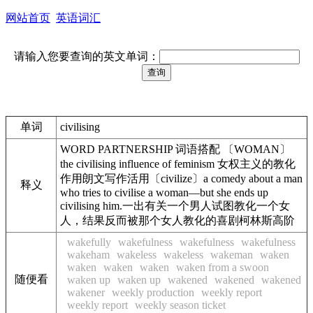
网站首页
英语词汇
请输入您要查询的英文单词：
单词
civilising
WORD PARTNERSHIP 词语搭配 〔WOMAN〕
the civilising influence of feminism 女权主义的教化
作用朗文写作活用〔civilize〕a comedy about a man
释义
who tries to civilise a woman—but she ends up
civilising him.一出有关一个男人试图教化一个女
人，结果反而被那个女人教化的喜剧柯林斯高阶
wakefully
wakefulness
wakefulness
wakefulness
wakeham
wakeless
wakeless
wakeman
waken
waken
waken
waken
waken from a swoon
随便看
waken up
waken up
wakened
wakened
wakened
wakener
weekly production
weekly report
weekly report
weekly season ticket