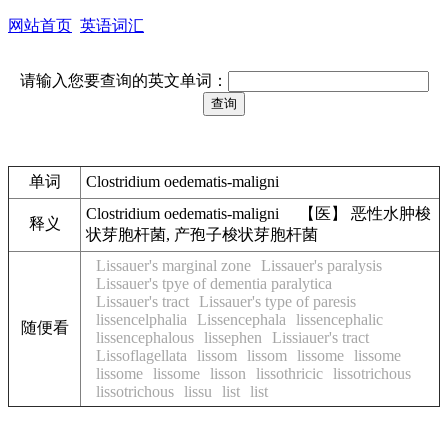
网站首页
英语词汇
请输入您要查询的英文单词：
单词
Clostridium oedematis-maligni
Clostridium oedematis-maligni 【医】 恶性水肿梭
释义
状芽胞杆菌, 产孢子梭状芽胞杆菌
Lissauer's marginal zone
Lissauer's paralysis
Lissauer's tpye of dementia paralytica
Lissauer's tract
Lissauer's type of paresis
lissencelphalia
Lissencephala
lissencephalic
随便看
lissencephalous
lissephen
Lissiauer's tract
Lissoflagellata
lissom
lissom
lissome
lissome
lissome
lissome
lisson
lissothricic
lissotrichous
lissotrichous
lissu
list
list