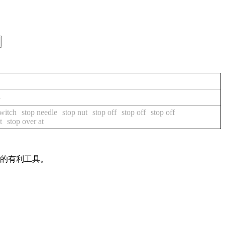
典
witch
stop needle
stop nut
stop off
stop off
stop off
t
stop over at
作的有利工具。