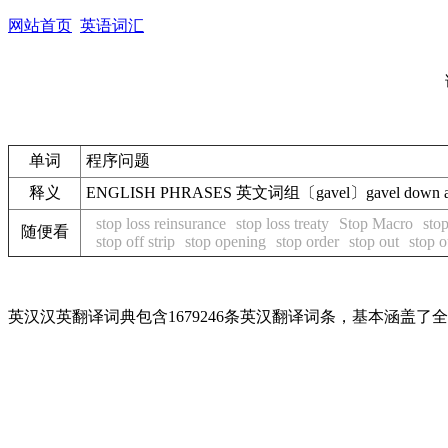
网站首页
英语词汇
单词
程序问题
释义
ENGLISH PHRASES 英文词组〔gavel〕gavel d
stop loss reinsurance
stop loss treaty
Stop Macro
sto
随便看
stop off strip
stop opening
stop order
stop out
stop o
英汉汉英翻译词典包含1679246条英汉翻译词条，基本涵盖