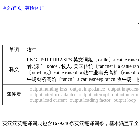
网站首页
英语词汇
单词
牧牛
ENGLISH PHRASES 英文词组〔cattle〕a cattle rancher
者, 源自 -kolos , 牧人. 美国传统〔rancher〕a cattl
释义
〔ranching〕cattle ranching 牧牛业韦氏高阶〔ranchi
牛场剑桥高阶〔ranch〕a cattle/sheep ranch 牧牛
output hunting loss
output impedance
output impeden
随便看
output interface adapter
output interrupt
output interru
output load current
output loading factor
output loop
英汉汉英翻译词典包含1679246条英汉翻译词条，基本涵盖