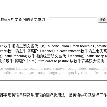
请输入您要查询的英文单词：
 牧牛场场主朗文当代〔k〕bucolic , from Greek boukolos , cowherd, f
e rancher 牧牛场主牛津高阶〔rancher〕a cattle rancher 牧牛场主韦
ng〕cattle ranching 牧牛场的经营朗文当代〔ranching〕cattle/she
场；牧羊场牛津高阶〔turn〕turn cows to pasture 放牧牛群英汉大词典
ce
output impulse
output in metal removal
output index
output indic
pt indicator
output jack
output language
output layer
output lead
ou
了全部常用英语单词及常用语的翻译及用法，是英语学习及翻译工