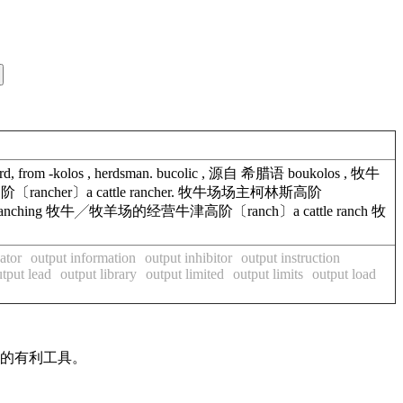
rom -kolos , herdsman. bucolic , 源自 希腊语 boukolos , 牧牛
氏高阶〔rancher〕a cattle rancher. 牧牛场场主柯林斯高阶
ep ranching 牧牛╱牧羊场的经营牛津高阶〔ranch〕a cattle ranch 牧
ator
output information
output inhibitor
output instruction
tput lead
output library
output limited
output limits
output load
作的有利工具。