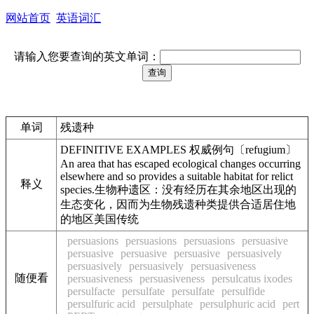
网站首页
英语词汇
请输入您要查询的英文单词：
单词
残遗种
DEFINITIVE EXAMPLES 权威例句〔refugium〕
An area that has escaped ecological changes occurring
elsewhere and so provides a suitable habitat for relict
释义
species.生物种遗区：没有经历在其余地区出现的
生态变化，因而为生物残遗种类提供合适居住地
的地区美国传统
persuasions
persuasions
persuasions
persuasive
persuasive
persuasive
persuasive
persuasively
persuasively
persuasively
persuasiveness
随便看
persuasiveness
persuasiveness
persulcatus ixodes
persulfacte
persulfate
persulfate
persulfide
persulfuric acid
persulphate
persulphuric acid
pert