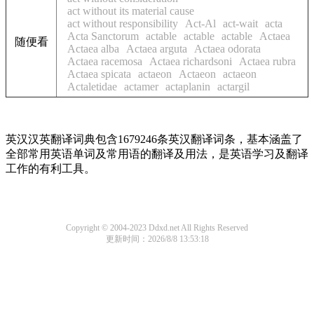
act without its material cause
act without responsibility
Act-Al
act-wait
acta
Acta Sanctorum
actable
actable
actable
Actaea
随便看
Actaea alba
Actaea arguta
Actaea odorata
Actaea racemosa
Actaea richardsoni
Actaea rubra
Actaea spicata
actaeon
Actaeon
actaeon
Actaletidae
actamer
actaplanin
actargil
英汉汉英翻译词典包含1679246条英汉翻译词条，基本涵盖了
全部常用英语单词及常用语的翻译及用法，是英语学习及翻译
工作的有利工具。
Copyright © 2004-2023 Ddxd.net All Rights Reserved
更新时间：2026/8/8 13:53:18