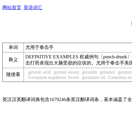
网站首页
英语词汇
单词
尤用于拳击手
DEFINITIVE EXAMPLES 权威例句〔punch-drunk〕Showin
释义
击打而表现出大脑受损的症状的。尤用于拳击手美
geranic acid
geranii oleum
geraniin
geraniol
geranio
随便看
Geranium nepalense Sweet
geranium oil
Geranium ro
英汉汉英翻译词典包含1679246条英汉翻译词条，基本涵盖