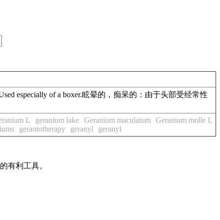
e head. Used especially of a boxer.眩晕的，痴呆的：由于头部受经常性
eranium L
geranium lake
Geranium maculatum
Geranium molle L
niums
gerantotherapy
geranyl
geranyl
作的有利工具。