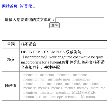
网站首页
英语词汇
请输入您要查询的英文单词：
单词
很不适合
DEFINITIVE EXAMPLES 权威例句
〔inappropriate〕Your bright red coat would be quite
释义
inappropriate for a funeral.你那件亮红色外套很不适
合参加葬礼。牛津搭配
memento
memento
memento
memento
memento mori
memento mori
mementoes
mementomori
mementos
mementos
mementos
随便看
memery
memes
memes
memet
memex
memFree
memister
memistor
memling
MEMMAKER
memmaker
memnescope
memnon
Memnon