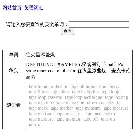
网站首页
英语词汇
请输入您要查询的英文单词：
单词
往火里添些煤
DEFINITIVE EXAMPLES 权威例句〔coal〕Put
释义
some more coal on the fire.往火里添些煤。麦克米伦
高阶
tape length indicator
tape librarian
tape library
tape lifters
tape limit
tape loadpoint
tape loop
tape loop cassette
tape loop technique
tape loosing
tape machine
tape magazine
tape magnetization
随便看
tape mark
tape marker
tape measure
tape measure
tape measure
tape measure
tape mechanism
tape memory
tape monitor
tape off
tape on
tape on