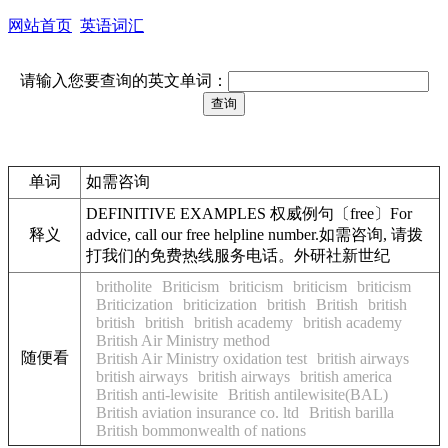
网站首页
英语词汇
请输入您要查询的英文单词：
单词
如需咨询
DEFINITIVE EXAMPLES 权威例句〔free〕For
释义
advice, call our free helpline number.如需咨询, 请拨
打我们的免费热线服务电话。外研社新世纪
britholite
Briticism
briticism
briticism
briticism
Briticization
briticization
british
British
british
british
british
british academy
british academy
British Air Ministry method
随便看
British Air Ministry oxidation test
british airways
british airways
british airways
british america
British anti-lewisite
British antilewisite(BAL)
British aviation insurance co. ltd
British barilla
British bommonwealth of nations