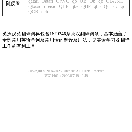
qatari
Qatari
QAVC
qb
QB
Qb
qb
QBASIC
随便看
Qbasic
qbasic
QBE
qbe
QBP
qbp
QC
qc
qc
QCB
qcb
英汉汉英翻译词典包含1679246条英汉翻译词条，基本涵盖了
全部常用英语单词及常用语的翻译及用法，是英语学习及翻译
工作的有利工具。
Copyright © 2004-2023 Ddxd.net All Rights Reserved
更新时间：2026/8/7 19:46:59