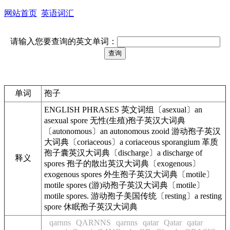
网站首页
英语词汇
请输入您要查询的英文单词：
单词
孢子
ENGLISH PHRASES 英文词组〔asexual〕an
asexual spore 无性(生殖)孢子英汉大词典
〔autonomous〕an autonomous zooid 游动孢子英汉
大词典〔coriaceous〕a coriaceous sporangium 革质
孢子囊英汉大词典〔discharge〕a discharge of
释义
spores 孢子的散出英汉大词典〔exogenous〕
exogenous spores 外生孢子英汉大词典〔motile〕
motile spores (游)动孢子英汉大词典〔motile〕
motile spores. 游动孢子美国传统〔resting〕a resting
spore 休眠孢子英汉大词典
qarnns
QARNNS
qarnns
qatar
Qatar
qatar