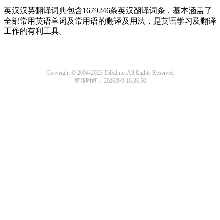
英汉汉英翻译词典包含1679246条英汉翻译词条，基本涵盖了
全部常用英语单词及常用语的翻译及用法，是英语学习及翻译
工作的有利工具。
Copyright © 2004-2023 Ddxd.net All Rights Reserved
更新时间：2026/8/9 16:38:50