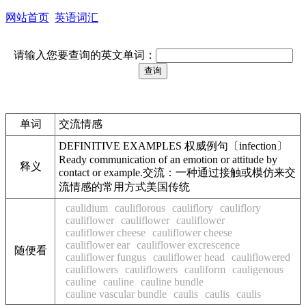
网站首页
英语词汇
请输入您要查询的英文单词：
单词
交流情感
DEFINITIVE EXAMPLES 权威例句〔infection〕
Ready communication of an emotion or attitude by
释义
contact or example.交流：一种通过接触或模仿来交
流情感的常用方式美国传统
caulidium
cauliflorous
cauliflory
cauliflory
cauliflower
cauliflower
cauliflower
cauliflower cheese
cauliflower cheese
cauliflower ear
cauliflower excrescence
随便看
cauliflower fungus
cauliflower head
cauliflowered
cauliflowers
cauliflowers
cauliform
cauligenous
cauline
cauline
cauline bundle
cauline vascular bundle
caulis
caulis
caulis